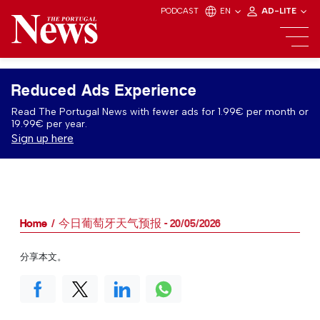
PODCAST
EN
AD-LITE
Reduced Ads Experience
Read The Portugal News with fewer ads for 1.99€ per month or
19.99€ per year.
Sign up here
Home
今日葡萄牙天气预报 - 20/05/2026
分享本文。