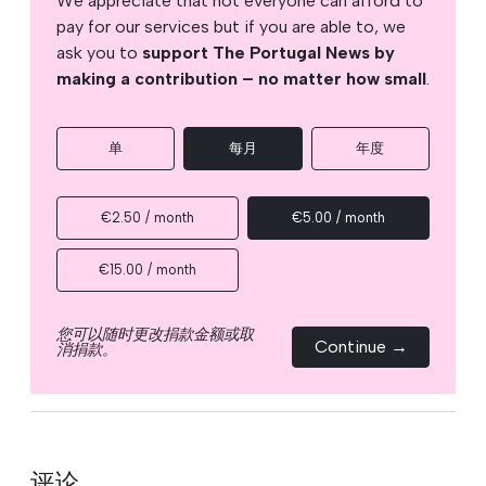
We appreciate that not everyone can afford to
pay for our services but if you are able to, we
ask you to
support The Portugal News by
making a contribution – no matter how small
.
单
每月
年度
€2.50 / month
€5.00 / month
€15.00 / month
您可以随时更改捐款金额或取
Continue →
消捐款。
评论