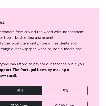
ws
r readers from around the world with independent,
 free – both online and in print.
s the local community, foreign residents and
s through our newspaper, website, social media and
yone can afford to pay for our services but if you
upport The Portugal News by making a
how small
.
每月
年度
€5.00 / month
€15.00 / month