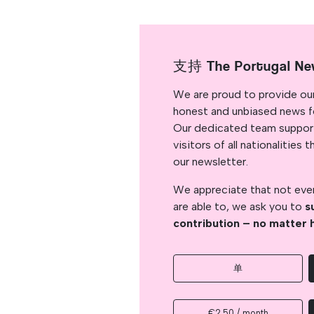
支持 The Portugal Ne
We are proud to provide ou
honest and unbiased news for
Our dedicated team support
visitors of all nationalitie
our newsletter.
We appreciate that not ever
are able to, we ask you to
s
contribution – no matter 
单
€2.50 / month