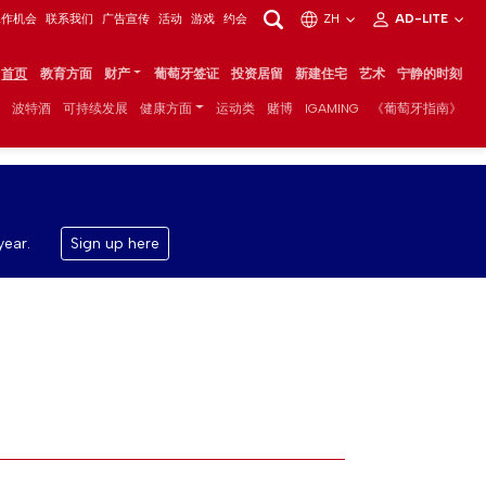
工作机会
联系我们
广告宣传
活动
游戏
约会
ZH
AD-LITE
首页
教育方面
财产
葡萄牙签证
投资居留
新建住宅
艺术
宁静的时刻
波特酒
可持续发展
健康方面
运动类
赌博
IGAMING
《葡萄牙指南》
year.
Sign up here