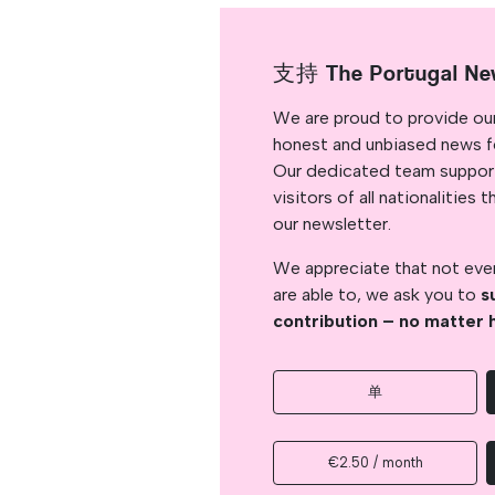
支持 The Portugal Ne
We are proud to provide ou
honest and unbiased news for
Our dedicated team support
visitors of all nationalitie
our newsletter.
We appreciate that not ever
are able to, we ask you to
s
contribution – no matter 
单
€2.50 / month