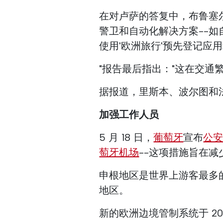
在对卢萨的答复中，布鲁塞
警卫和自动化解决方案--如自
使用'欧洲旅行'预先登记应
"报告最后指出："这在交通
据报道，里斯本、波尔图和
加强工作人员
5 月 18 日，
葡萄牙
宣布
公安
萄牙机场
--这项措施旨在
申根地区是世界上游客最多的
地区。
新的欧洲边境管制系统于 20