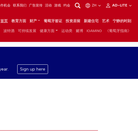
工作机会
联系我们
广告宣传
活动
游戏
约会
ZH
AD-LITE
首页
教育方面
财产
葡萄牙签证
投资居留
新建住宅
艺术
宁静的时刻
波特酒
可持续发展
健康方面
运动类
赌博
IGAMING
《葡萄牙指南》
year.
Sign up here