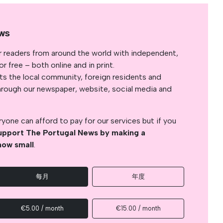
ws
r readers from around the world with independent,
 free – both online and in print.
s the local community, foreign residents and
s through our newspaper, website, social media and
yone can afford to pay for our services but if you
upport The Portugal News by making a
how small
.
每月
年度
€5.00 / month
€15.00 / month