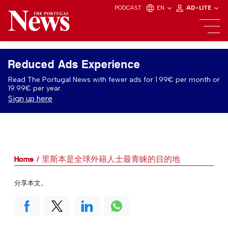
PODCAST
EN
AD-LITE
Reduced Ads Experience
Read The Portugal News with fewer ads for 1.99€ per month or
19.99€ per year.
Sign up here
Home
里斯本是全球外籍人士最青睐的目的地
分享本文。