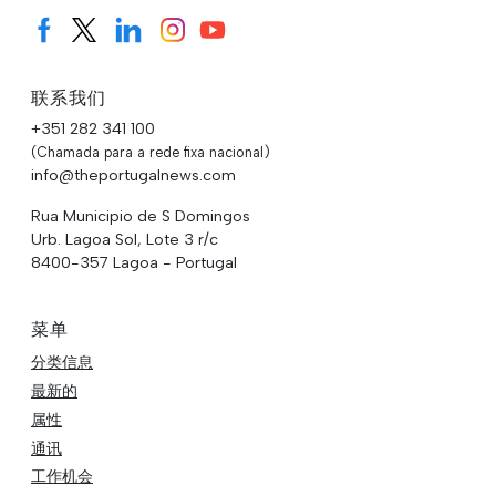
联系我们
+351 282 341 100
(Chamada para a rede fixa nacional)
info@theportugalnews.com
Rua Municipio de S Domingos
Urb. Lagoa Sol, Lote 3 r/c
8400-357 Lagoa - Portugal
菜单
分类信息
最新的
属性
通讯
工作机会