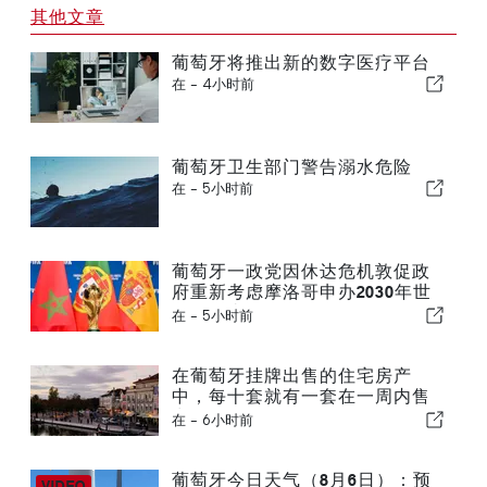
其他文章
葡萄牙将推出新的数字医疗平台
在 -
4小时前
葡萄牙卫生部门警告溺水危险
在 -
5小时前
葡萄牙一政党因休达危机敦促政
府重新考虑摩洛哥申办2030年世
界杯一事
在 -
5小时前
在葡萄牙挂牌出售的住宅房产
中，每十套就有一套在一周内售
出
在 -
6小时前
葡萄牙今日天气（8月6日）：预