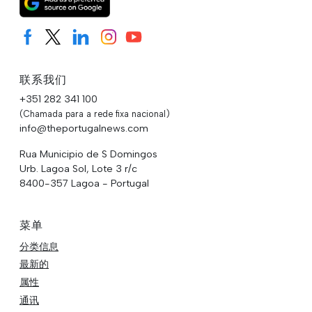
联系我们
+351 282 341 100
(Chamada para a rede fixa nacional)
info@theportugalnews.com
Rua Municipio de S Domingos
Urb. Lagoa Sol, Lote 3 r/c
8400-357 Lagoa - Portugal
菜单
分类信息
最新的
属性
通讯