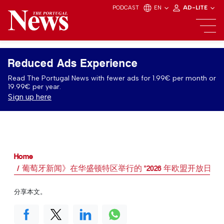
PODCAST
EN
AD-LITE
Reduced Ads Experience
Read The Portugal News with fewer ads for 1.99€ per month or
19.99€ per year.
Sign up here
Home
葡萄牙新闻》在华盛顿特区举行的 "2026 年欧盟开放日 
分享本文。