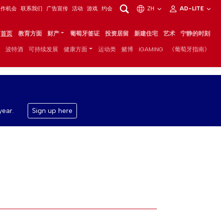
工作机会
联系我们
广告宣传
活动
游戏
约会
ZH
AD-LITE
首页
教育方面
财产
葡萄牙签证
投资居留
新建住宅
艺术
宁静的时刻
波特酒
可持续发展
健康方面
运动类
赌博
IGAMING
《葡萄牙指南》
year.
Sign up here