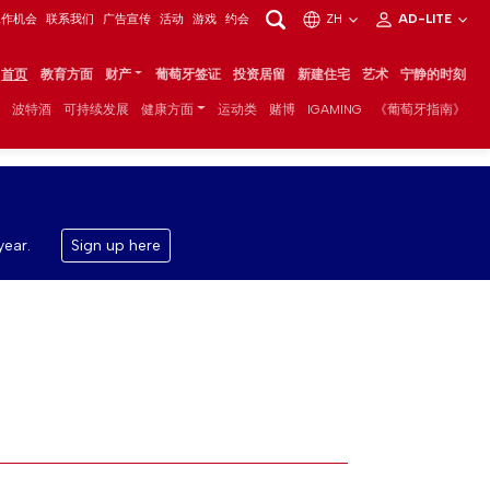
工作机会
联系我们
广告宣传
活动
游戏
约会
ZH
AD-LITE
首页
教育方面
财产
葡萄牙签证
投资居留
新建住宅
艺术
宁静的时刻
波特酒
可持续发展
健康方面
运动类
赌博
IGAMING
《葡萄牙指南》
year.
Sign up here