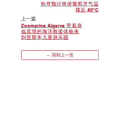
热穹预计将使葡萄牙气温
接近 40°C
上一篇
Zoomarine Algarve 带着身
临其境的海洋救援体验来
到里斯本儿童游乐园
← 回到上一页