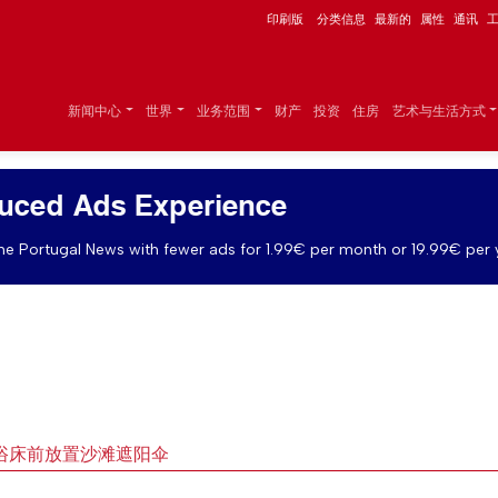
印刷版
分类信息
最新的
属性
通讯
新闻中心
世界
业务范围
财产
投资
住房
艺术与生活方式
uced Ads Experience
e Portugal News with fewer ads for 1.99€ per month or 19.99€ per 
浴床前放置沙滩遮阳伞