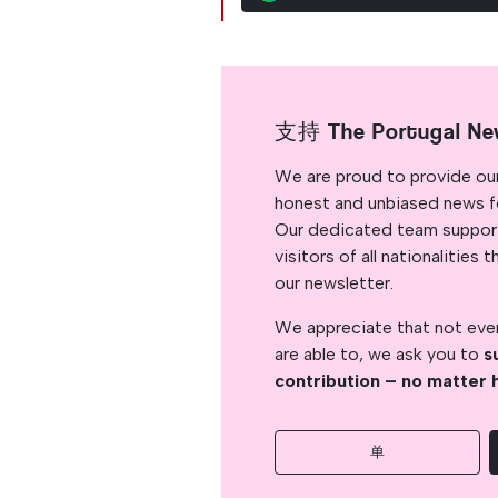
支持 The Portugal Ne
We are proud to provide ou
honest and unbiased news for
Our dedicated team support
visitors of all nationalitie
our newsletter.
We appreciate that not ever
are able to, we ask you to
s
contribution – no matter 
单