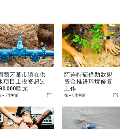
葡萄牙某市镇在供
阿连特茹借助欧盟
水项目上投资超过
资金推进环境修复
190,000欧元
工作
在 -
7小时前
在 -
8小时前