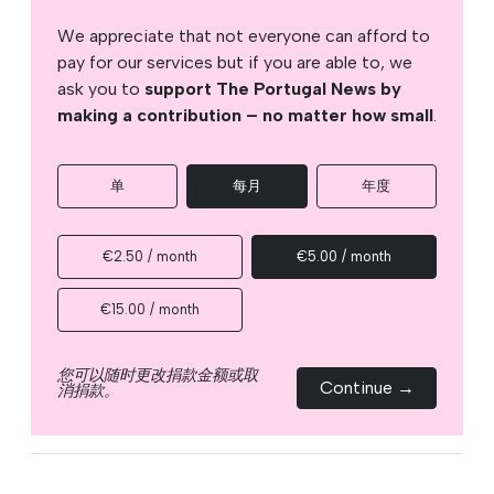
We appreciate that not everyone can afford to
pay for our services but if you are able to, we
ask you to
support The Portugal News by
making a contribution – no matter how small
.
单
每月
年度
€2.50 / month
€5.00 / month
€15.00 / month
您可以随时更改捐款金额或取
Continue →
消捐款。