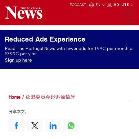
PODCAST
EN
AD-LITE
Reduced Ads Experience
Read The Portugal News with fewer ads for 1.99€ per month or
19.99€ per year.
Sign up here
Home
欧盟委员会起诉葡萄牙
分享本文。