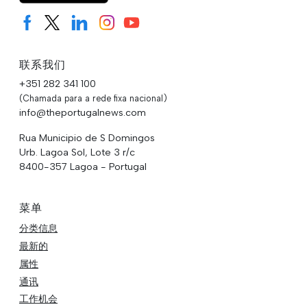
联系我们
+351 282 341 100
(Chamada para a rede fixa nacional)
info@theportugalnews.com
Rua Municipio de S Domingos
Urb. Lagoa Sol, Lote 3 r/c
8400-357 Lagoa - Portugal
菜单
分类信息
最新的
属性
通讯
工作机会