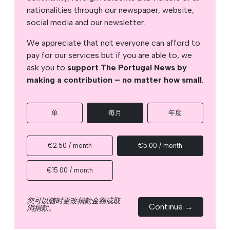
nationalities through our newspaper, website,
social media and our newsletter.
We appreciate that not everyone can afford to
pay for our services but if you are able to, we
ask you to
support The Portugal News by
making a contribution – no matter how small
.
单
每月
年度
€2.50 / month
€5.00 / month
€15.00 / month
您可以随时更改捐款金额或取
Continue →
消捐款。