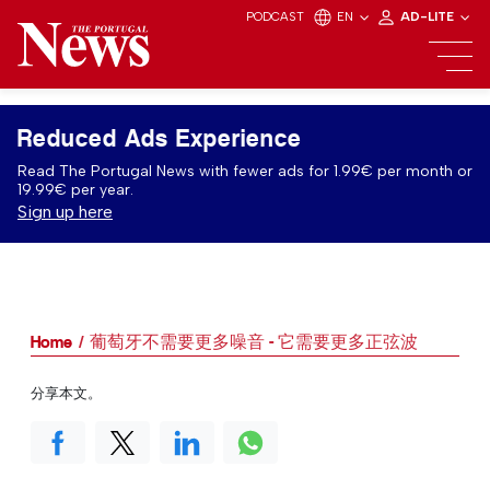
PODCAST
EN
AD-LITE
Reduced Ads Experience
Read The Portugal News with fewer ads for 1.99€ per month or
19.99€ per year.
Sign up here
Home
葡萄牙不需要更多噪音 - 它需要更多正弦波
分享本文。