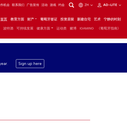
工作机会
联系我们
广告宣传
活动
游戏
约会
ZH
AD-LITE
首页
教育方面
财产
葡萄牙签证
投资居留
新建住宅
艺术
宁静的时刻
波特酒
可持续发展
健康方面
运动类
赌博
IGAMING
《葡萄牙指南》
year.
Sign up here