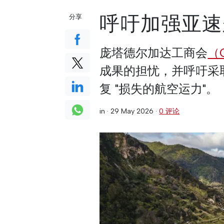
呼吁加强亚速
分享
庞塔德尔加达工商会
（
成果的担忧，并呼吁采
复 "损失的航空运力"。
in ·
29 May 2026
·
0 评论