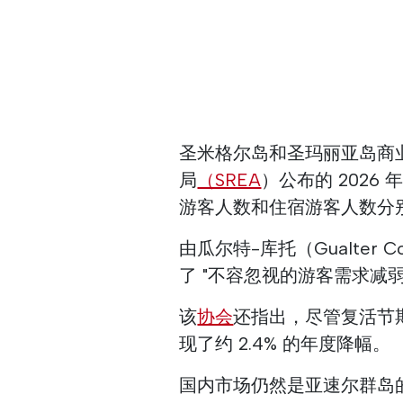
圣米格尔岛和圣玛丽亚岛商
局
（SREA
）公布的 2026
游客人数和住宿游客人数分别同比
由瓜尔特-库托（Gualte
了 "不容忽视的游客需求减弱
该
协会
还指出，尽管复活节
现了约 2.4% 的年度降幅。
国内市场仍然是亚速尔群岛