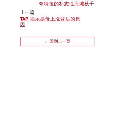
夸特拉的标志性海滩秋千
上一篇
TAP 揭示票价上涨背后的原
因
← 回到上一页