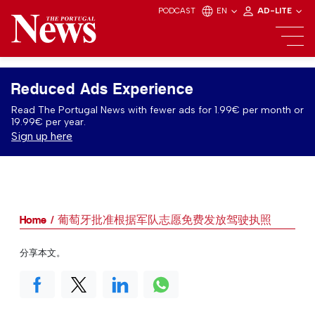
PODCAST
EN
AD-LITE
Reduced Ads Experience
Read The Portugal News with fewer ads for 1.99€ per month or
19.99€ per year.
Sign up here
Home
葡萄牙批准根据军队志愿免费发放驾驶执照
分享本文。