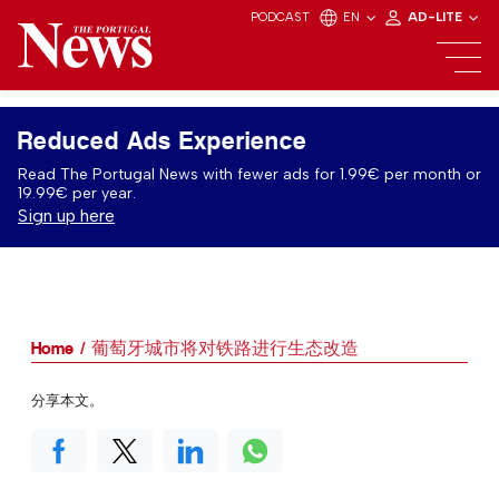
PODCAST
EN
AD-LITE
Reduced Ads Experience
Read The Portugal News with fewer ads for 1.99€ per month or
19.99€ per year.
Sign up here
Home
葡萄牙城市将对铁路进行生态改造
分享本文。