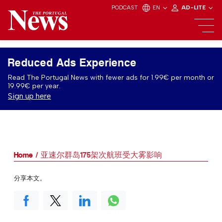
PODCAST
EN
AD-LITE
Reduced Ads Experience
Read The Portugal News with fewer ads for 1.99€ per month or
19.99€ per year.
Sign up here
Home
亚速尔群岛175架次航班受大雾影响
分享本文。