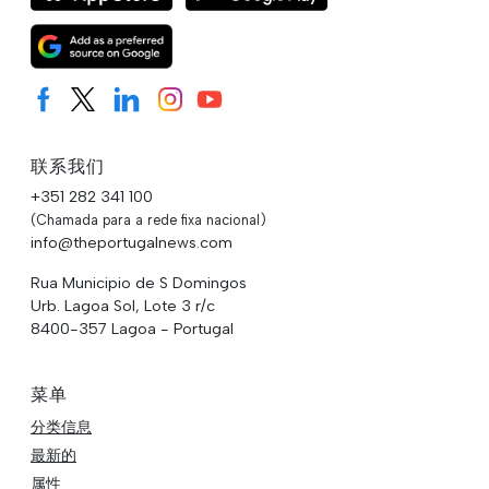
联系我们
+351 282 341 100
(Chamada para a rede fixa nacional)
info@theportugalnews.com
Rua Municipio de S Domingos
Urb. Lagoa Sol, Lote 3 r/c
8400-357 Lagoa - Portugal
菜单
分类信息
最新的
属性