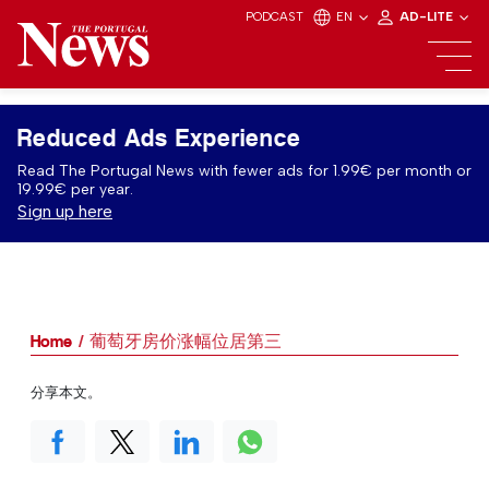
PODCAST
EN
AD-LITE
Reduced Ads Experience
Read The Portugal News with fewer ads for 1.99€ per month or
19.99€ per year.
Sign up here
Home
葡萄牙房价涨幅位居第三
分享本文。