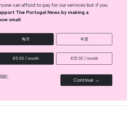
yone can afford to pay for our services but if you
upport The Portugal News by making a
how small
.
每月
年度
€5.00 / month
€15.00 / month
捐款。
Continue →