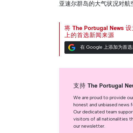
亚速尔群岛的大气状况对航
将 The Portugal News
上的首选新闻来源
在 Google 上添加为首
支持 The Portugal Ne
We are proud to provide ou
honest and unbiased news for
Our dedicated team support
visitors of all nationalitie
our newsletter.