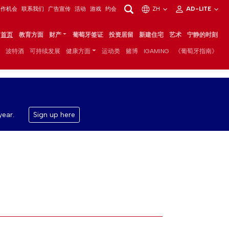
工作机会
联系我们
广告宣传
活动
游戏
约会
ZH
AD-LITE
首页
教育方面
财产
葡萄牙签证
投资居留
新建住宅
艺术
宁静的时刻
波特酒
可持续发展
健康方面
运动类
赌博
IGAMING
《葡萄牙指南》
year.
Sign up here