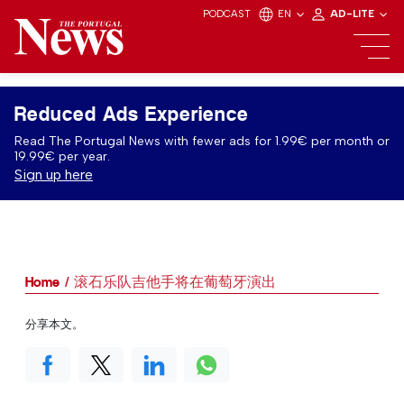
PODCAST
EN
AD-LITE
Reduced Ads Experience
Read The Portugal News with fewer ads for 1.99€ per month or
19.99€ per year.
Sign up here
Home
滚石乐队吉他手将在葡萄牙演出
分享本文。