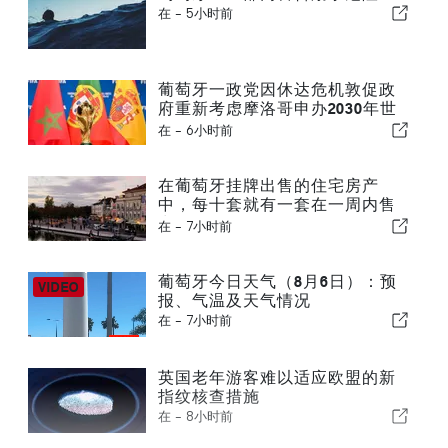
在 -
5小时前
葡萄牙一政党因休达危机敦促政
府重新考虑摩洛哥申办2030年世
界杯一事
在 -
6小时前
在葡萄牙挂牌出售的住宅房产
中，每十套就有一套在一周内售
出
在 -
7小时前
葡萄牙今日天气（8月6日）：预
报、气温及天气情况
在 -
7小时前
英国老年游客难以适应欧盟的新
指纹核查措施
在 -
8小时前