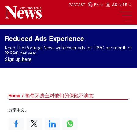
PODCAST
EN
AD-LITE
Reduced Ads Experience
Read The Portugal News with fewer ads for 1.99€ per month or
19.99€ per year.
Sign up here
Home
葡萄牙房主对他们的保险不满意
分享本文。