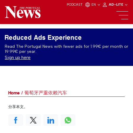
PODCAST
EN
AD-LITE
Reduced Ads Experience
Read The Portugal News with fewer ads for 1.99€ per month or
19.99€ per year.
Sign up here
Home
葡萄牙严重依赖汽车
分享本文。