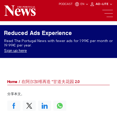
PODCAST
EN
AD-LITE
Reduced Ads Experience
Read The Portugal News with fewer ads for 1.99€ per month or
19.99€ per year.
Sign up here
Home
在阿尔加维再造 "甘道夫花园 2.0
分享本文。