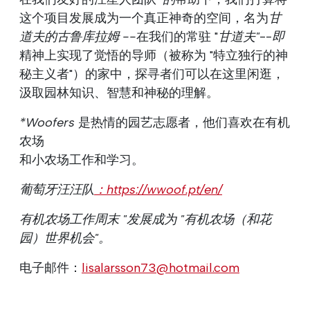
这个项目发展成为一个真正神奇的空间，名为
甘
道夫的古鲁库拉姆
--
在我们的常驻 "
甘道夫"
--
即
精神上实现了觉悟的导师（被称为 "特立独行的神
秘主义者"）的家中，探寻者们可以在这里闲逛，
汲取园林知识、智慧和神秘的理解。
*Woofers
是热情的园艺志愿者，他们喜欢在有机
农场
和小农场工作和学习。
葡萄牙汪汪队
：https://wwoof.pt/en/
有机农场工作周末 "发展成为 "有机农场（和花
园）世界机会"。
电子邮件：
lisalarsson73@hotmail.com