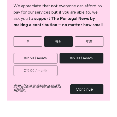
We appreciate that not everyone can afford to
pay for our services but if you are able to, we
ask you to
support The Portugal News by
making a contribution – no matter how small
.
单
每月
年度
€2.50 / month
€5.00 / month
€15.00 / month
您可以随时更改捐款金额或取
Continue →
消捐款。