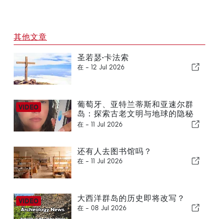
其他文章
圣若瑟·卡法索
在 -
12 Jul 2026
葡萄牙、亚特兰蒂斯和亚速尔群
岛：探索古老文明与地球的隐秘
能量
在 -
11 Jul 2026
还有人去图书馆吗？
在 -
11 Jul 2026
大西洋群岛的历史即将改写？
在 -
08 Jul 2026