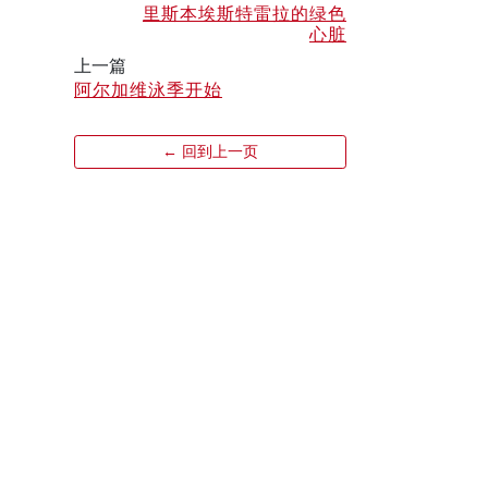
里斯本埃斯特雷拉的绿色
心脏
上一篇
阿尔加维泳季开始
← 回到上一页