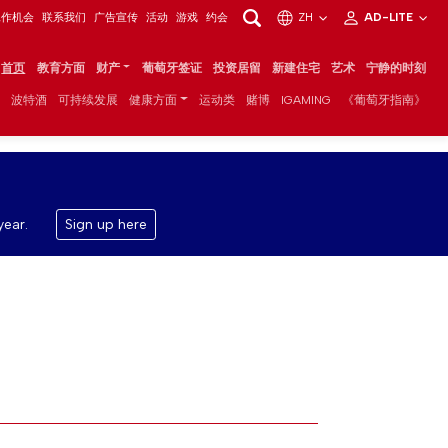
工作机会
联系我们
广告宣传
活动
游戏
约会
ZH
AD-LITE
首页
教育方面
财产
葡萄牙签证
投资居留
新建住宅
艺术
宁静的时刻
波特酒
可持续发展
健康方面
运动类
赌博
IGAMING
《葡萄牙指南》
year.
Sign up here