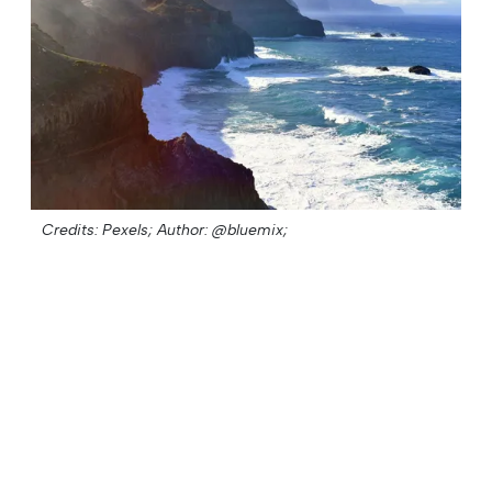
Credits: Pexels;
Author: @bluemix;