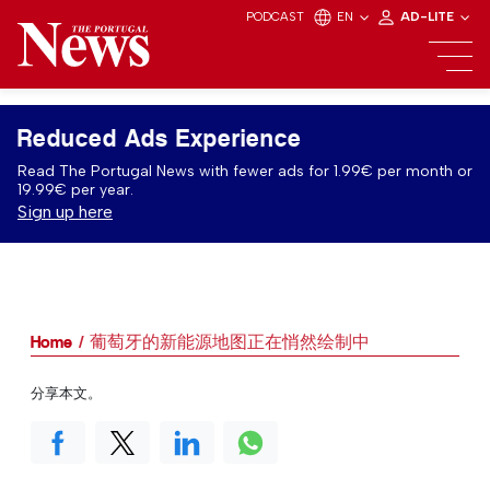
PODCAST
EN
AD-LITE
Reduced Ads Experience
Read The Portugal News with fewer ads for 1.99€ per month or
19.99€ per year.
Sign up here
Home
葡萄牙的新能源地图正在悄然绘制中
分享本文。