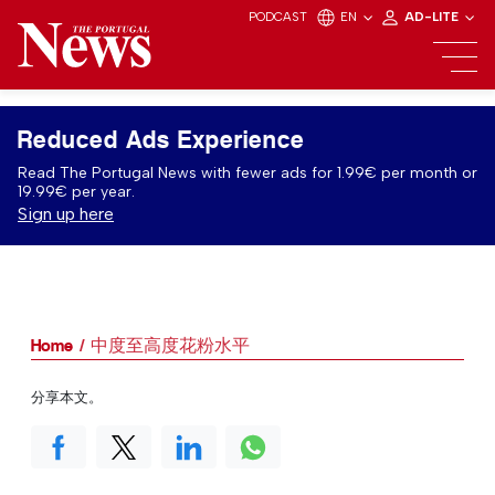
PODCAST
EN
AD-LITE
Reduced Ads Experience
Read The Portugal News with fewer ads for 1.99€ per month or
19.99€ per year.
Sign up here
Home
中度至高度花粉水平
分享本文。