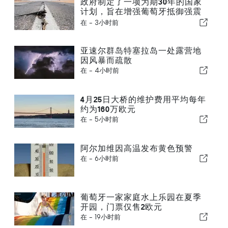
政府制定了一项为期30年的国家
计划，旨在增强葡萄牙抵御强震
的能力
在 -
3小时前
亚速尔群岛特塞拉岛一处露营地
因风暴而疏散
在 -
4小时前
4月25日大桥的维护费用平均每年
约为160万欧元
在 -
5小时前
阿尔加维因高温发布黄色预警
在 -
6小时前
葡萄牙一家家庭水上乐园在夏季
开园，门票仅售2欧元
在 -
19小时前