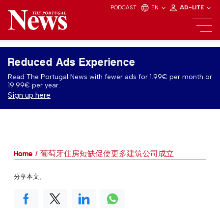
PODCAST
EN
AD-LITE
Reduced Ads Experience
Read The Portugal News with fewer ads for 1.99€ per month or
19.99€ per year.
Sign up here
Home
葡萄牙住房短缺促使更多建筑公司成立
分享本文。