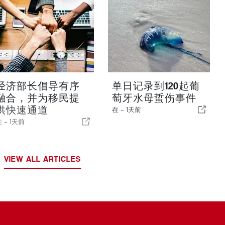
经济部长倡导有序
单日记录到120起葡
融合，并为移民提
萄牙水母蜇伤事件
供快速通道
在 -
1天前
在 -
1天前
VIEW ALL ARTICLES