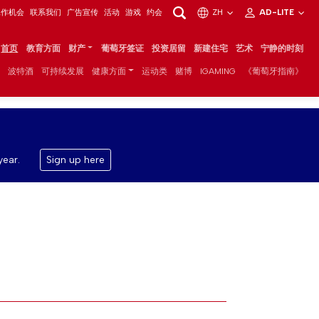
工作机会
联系我们
广告宣传
活动
游戏
约会
ZH
AD-LITE
首页
教育方面
财产
葡萄牙签证
投资居留
新建住宅
艺术
宁静的时刻
波特酒
可持续发展
健康方面
运动类
赌博
IGAMING
《葡萄牙指南》
year.
Sign up here