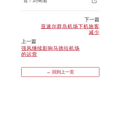
在 -
3小时前
下一篇
亚速尔群岛机场下机旅客
减少
上一篇
强风继续影响马德拉机场
的运营
← 回到上一页