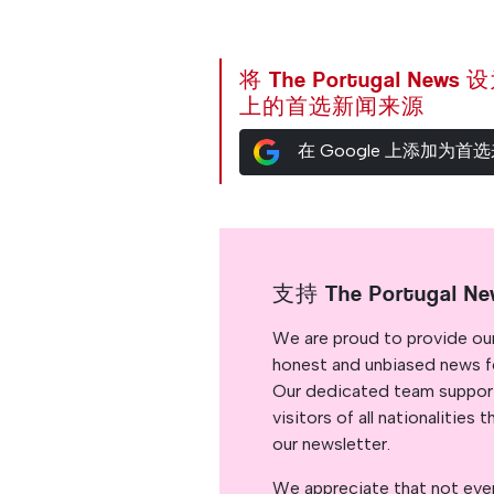
将 The Portugal News
上的首选新闻来源
在 Google 上添加为首
支持 The Portugal Ne
We are proud to provide ou
honest and unbiased news for
Our dedicated team support
visitors of all nationalitie
our newsletter.
We appreciate that not ever