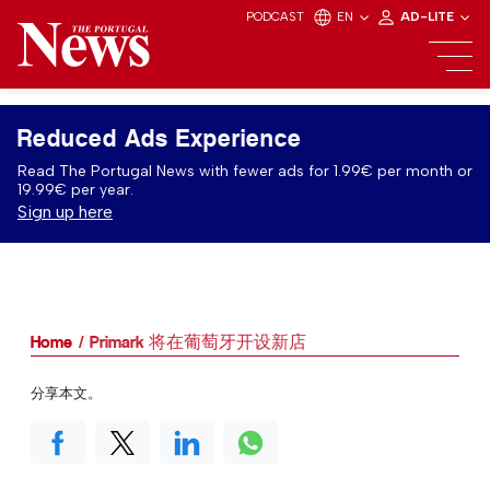
PODCAST
EN
AD-LITE
Reduced Ads Experience
Read The Portugal News with fewer ads for 1.99€ per month or
19.99€ per year.
Sign up here
Home
Primark 将在葡萄牙开设新店
分享本文。