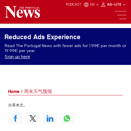
PODCAST
EN
AD-LITE
Reduced Ads Experience
Read The Portugal News with fewer ads for 1.99€ per month or
19.99€ per year.
Sign up here
Home
周末天气预报
分享本文。