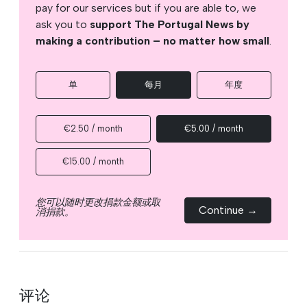
pay for our services but if you are able to, we
ask you to
support The Portugal News by
making a contribution – no matter how small
.
单
每月
年度
€2.50 / month
€5.00 / month
€15.00 / month
您可以随时更改捐款金额或取
Continue →
消捐款。
评论