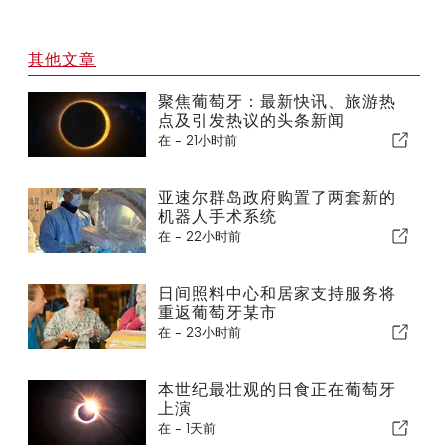
其他文章
聚焦葡萄牙：最新快讯、旅游热
点及引发热议的头条新闻
在 -
21小时前
亚速尔群岛政府购置了两套新的
机器人手术系统
在 -
22小时前
日间照料中心和居家支持服务将
重返葡萄牙某市
在 -
23小时前
本世纪最壮观的日食正在葡萄牙
上演
在 -
1天前