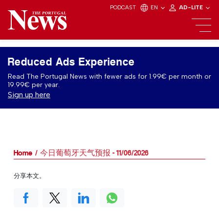
PODCAST
EN
AD-LITE
Reduced Ads Experience
Read The Portugal News with fewer ads for 1.99€ per month or
19.99€ per year.
Sign up here
Home
今日葡萄牙天气预报 - 11/06/2026
分享本文。