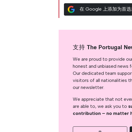
在 Google 上添加为首
支持 The Portugal Ne
We are proud to provide ou
honest and unbiased news for
Our dedicated team support
visitors of all nationalitie
our newsletter.
We appreciate that not ever
are able to, we ask you to
s
contribution – no matter 