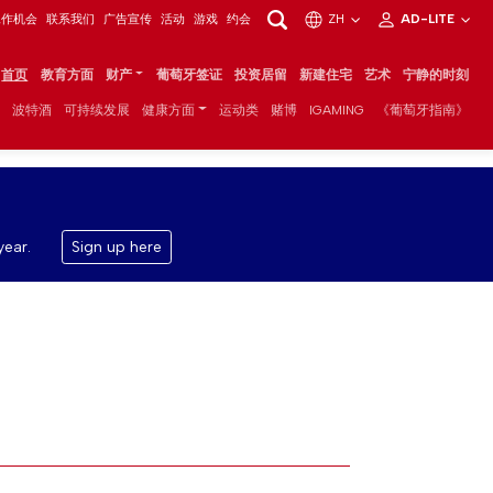
工作机会
联系我们
广告宣传
活动
游戏
约会
ZH
AD-LITE
首页
教育方面
财产
葡萄牙签证
投资居留
新建住宅
艺术
宁静的时刻
波特酒
可持续发展
健康方面
运动类
赌博
IGAMING
《葡萄牙指南》
year.
Sign up here