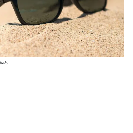
ludi;