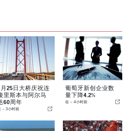
4月25日大桥庆祝连
葡萄牙新创企业数
接里斯本与阿尔马
量下降4.2%
达60周年
在 -
4小时前
在 -
3小时前