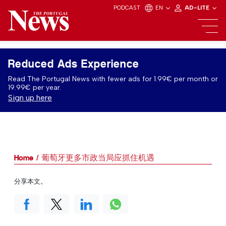
PODCAST
EN
AD-LITE
Reduced Ads Experience
Read The Portugal News with fewer ads for 1.99€ per month or
19.99€ per year.
Sign up here
Home
葡萄牙更多市政当局应抓住机遇
分享本文。