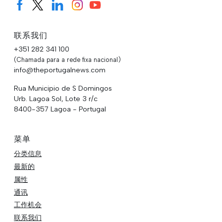
联系我们
+351 282 341 100
(Chamada para a rede fixa nacional)
info@theportugalnews.com
Rua Municipio de S Domingos
Urb. Lagoa Sol, Lote 3 r/c
8400-357 Lagoa - Portugal
菜单
分类信息
最新的
属性
通讯
工作机会
联系我们