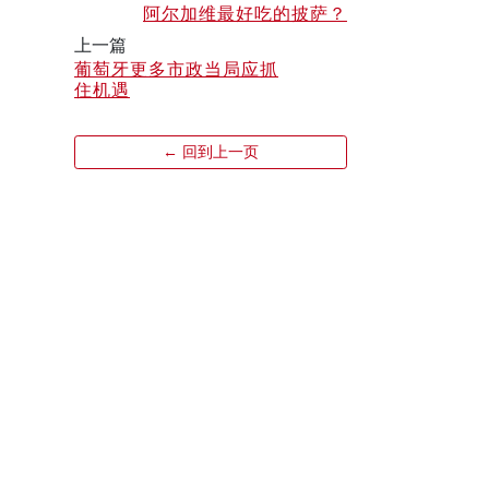
阿尔加维最好吃的披萨？
上一篇
葡萄牙更多市政当局应抓
住机遇
← 回到上一页