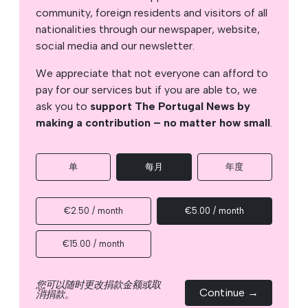
community, foreign residents and visitors of all
nationalities through our newspaper, website,
social media and our newsletter.
We appreciate that not everyone can afford to
pay for our services but if you are able to, we
ask you to
support The Portugal News by
making a contribution – no matter how small
.
单
每月
年度
€2.50 / month
€5.00 / month
€15.00 / month
您可以随时更改捐款金额或取
Continue →
消捐款。