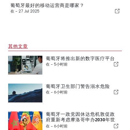
葡萄牙最好的移动运营商是哪家？
在 -
27 Jul 2025
其他文章
葡萄牙将推出新的数字医疗平台
在 -
5小时前
葡萄牙卫生部门警告溺水危险
在 -
6小时前
葡萄牙一政党因休达危机敦促政
府重新考虑摩洛哥申办2030年世
界杯一事
在 -
6小时前