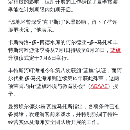
定程度的影响，但所开展的工作确保了夏季旅游
季能在计划期限内如期开启。
“该地区曾深受‘克里斯汀’风暴影响，留下了些许
脆弱状况，”他表示。
卡斯特洛-多-博德水库的阿尔德亚-多-马托和丰
特斯河滩游泳季将从7月1日持续至8月31日，
蓝旗
升旗仪式定于7月6日举行。
丰特斯河畔海滩今年第八次获颁“蓝旗”认证，而阿
尔代亚·多·马托海滩则连续第16年获此殊荣，这两
项荣誉均由“蓝旗环境与教育协会”（
ABAAE
）授
予。
曼努埃尔·豪尔赫·瓦拉马托斯指出，各项条件已准
备就绪，欢迎游客前来戏水，并特别强调了特许
经营实体及海滩安全团队所开展的工作。