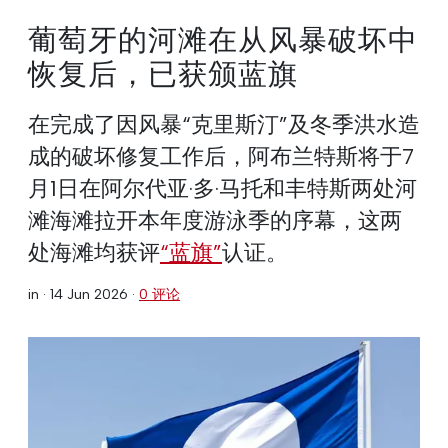
葡萄牙的河滩在从风暴破坏中
恢复后，已获颁蓝旗
在完成了因风暴“克里斯汀”及冬季洪水造
成的破坏修复工作后，阿布兰特斯将于7
月1日在阿尔代亚·多·马托和丰特斯两处河
滩海滩拉开本年度游泳季的序幕，这两
处海滩均获评
“蓝旗”
认证。
in ·
14 Jun 2026
·
0 评论