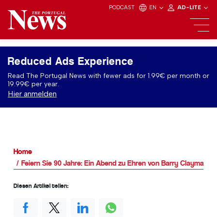
PODCAST
EN
AD-LITE
Reduced Ads Experience
Read The Portugal News with fewer ads for 1.99€ per month or
19.99€ per year.
Hier anmelden
Home
Feiern Sie 90 Jahre: Ein Abend zu Ehren von Barry Clayman
Diesen Artikel teilen: