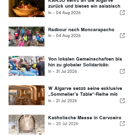
KAN.JO kehrt an die Algarve
zurück und bietet ein asiatisch
inspiriertes kulinarisches
In -
04 Aug 2026
Erlebnis
Radtour nach Moncarapacho
In -
04 Aug 2026
Von lokalen Gemeinschaften bis
hin zu globaler Solidarität:
Gemeinsame Hilfsmaßnahmen
In -
31 Jul 2026
nach den Erdbeben in Venezuela
W Algarve setzt seine exklusive
„Sommelier’s Table“-Reihe mit
Buçaco fort
In -
21 Jul 2026
Katholische Messe in Carvoeiro
In -
20 Jul 2026