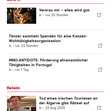
Vertrau mir – alles wird gut
In -
vor 20 Stunden
Tänzer sammeln Spenden für eine Katzen-
Wohltätigkeitsorganisation
In -
vor 23 Stunden
INNO-ANTIDOTE: Förderung ehrenamtlicher
Tätigkeiten in Portugal
In -
vor 1 Tag
Beliebt
Tod eines irischen Touristen an
der Algarve gibt Rätsel auf
In -
22 Aug 2025