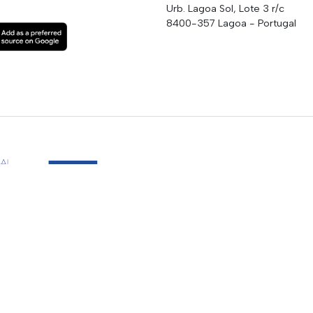
Urb. Lagoa Sol, Lote 3 r/c
8400-357 Lagoa - Portugal
press Lda та The News Group of Newspapers