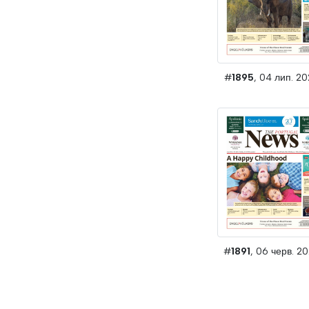
#
1895
, 04 лип. 2
#
1891
, 06 черв. 2