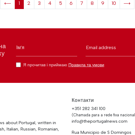
⟵
1
2
3
4
5
6
7
8
9
10
⟶
на
Ім'я
Email address
ку
Я прочитав і приймаю
Правила та умови
Контакти
+351 282 341 100
(Chamada para a rede fixa nacional
info@theportugalnews.com
 about Portugal, written in
h, Italian, Russian, Romanian,
Rua Municipio de S Domingos