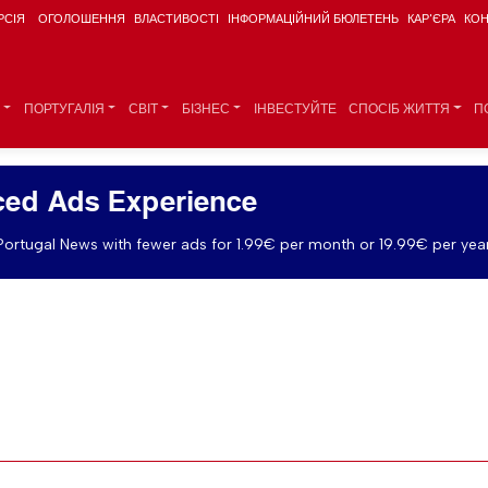
РСІЯ
ОГОЛОШЕННЯ
ВЛАСТИВОСТІ
ІНФОРМАЦІЙНИЙ БЮЛЕТЕНЬ
КАР'ЄРА
КОН
ПОРТУГАЛІЯ
СВІТ
БІЗНЕС
ІНВЕСТУЙТЕ
СПОСІБ ЖИТТЯ
П
ed Ads Experience
ortugal News with fewer ads for 1.99€ per month or 19.99€ per year