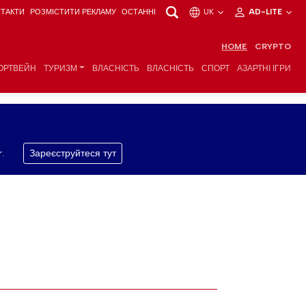
ТАКТИ
РОЗМІСТИТИ РЕКЛАМУ
ОСТАННІ
UK
AD-LITE
HOME
CRYPTO
ОРТВЕЙН
ТУРИЗМ
ВЛАСНІСТЬ
ВЛАСНІСТЬ
СПОРТ
АЗАРТНІ ІГРИ
.
Зареєструйтеся тут