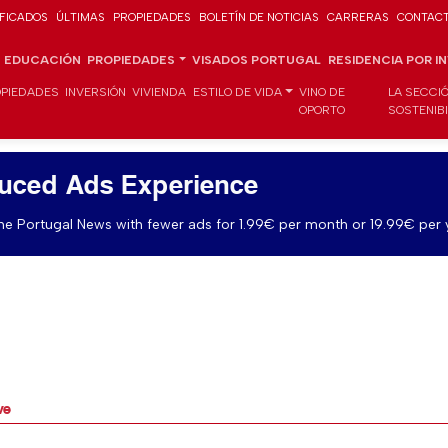
IFICADOS
ÚLTIMAS
PROPIEDADES
BOLETÍN DE NOTICIAS
CARRERAS
CONTAC
EDUCACIÓN
PROPIEDADES
VISADOS PORTUGAL
RESIDENCIA POR I
PIEDADES
INVERSIÓN
VIVIENDA
ESTILO DE VIDA
VINO DE
LA SECCI
OPORTO
SOSTENIB
uced Ads Experience
e Portugal News with fewer ads for 1.99€ per month or 19.99€ per 
ve