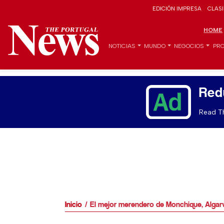
EDICIÓN IMPRESA
CLAS
HOME
NOTICIAS
MUNDO
NEGOCIOS
PRO
Red
Read Th
Inicio
El mejor merendero de Monchique, Algar