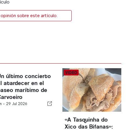
ículo
opinión sobre este artículo.
Un último concierto
al atardecer en el
paseo marítimo de
Carvoeiro
n -
29 Jul 2026
«A Tasquinha do
Xico das Bifanas»: