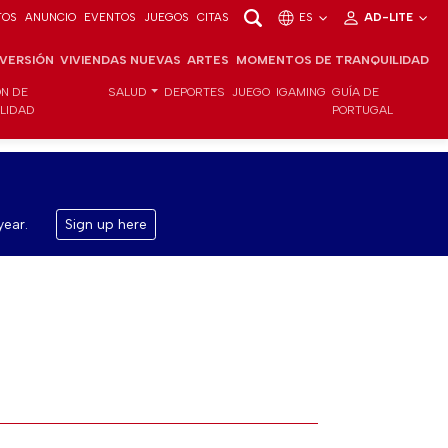
TOS
ANUNCIO
EVENTOS
JUEGOS
CITAS
ES
AD-LITE
NVERSIÓN
VIVIENDAS NUEVAS
ARTES
MOMENTOS DE TRANQUILIDAD
ÓN DE
SALUD
DEPORTES
JUEGO
IGAMING
GUÍA DE
ILIDAD
PORTUGAL
year.
Sign up here