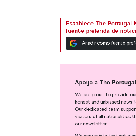
Establece The Portugal
fuente preferida de noti
Añadir como fuente pref
Apoye a The Portuga
We are proud to provide ou
honest and unbiased news for
Our dedicated team support
visitors of all nationalitie
our newsletter.
We appreciate that not ever