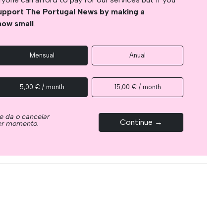
upport The Portugal News by making a
how small
.
Mensual
Anual
5,00 € / month
15,00 € / month
e da o cancelar
Continue →
ier momento.