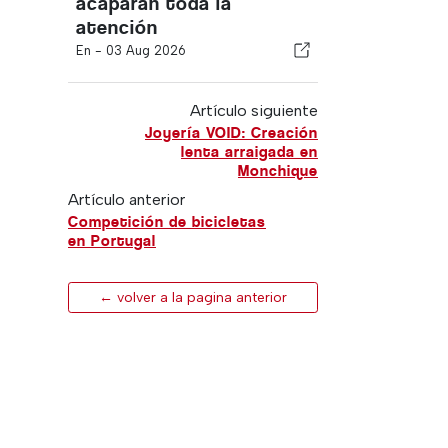
acaparan toda la
atención
En -
03 Aug 2026
Artículo siguiente
Joyería VOID: Creación
lenta arraigada en
Monchique
Artículo anterior
Competición de bicicletas
en Portugal
← volver a la pagina anterior