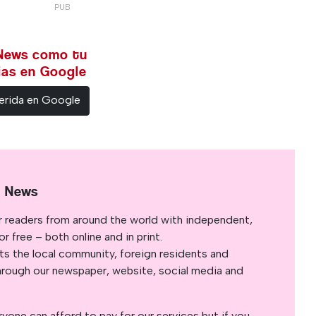
 News como tu
cias en Google
erida en Google
l News
r readers from around the world with independent,
 free – both online and in print.
s the local community, foreign residents and
s through our newspaper, website, social media and
yone can afford to pay for our services but if you