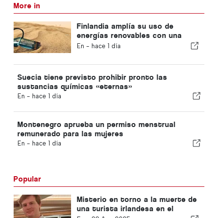
More in
Finlandia amplía su uso de
energías renovables con una
batería de arena
En -
hace 1 día
Suecia tiene previsto prohibir pronto las
sustancias químicas «eternas»
En -
hace 1 día
Montenegro aprueba un permiso menstrual
remunerado para las mujeres
En -
hace 1 día
Popular
Misterio en torno a la muerte de
una turista irlandesa en el
Algarve