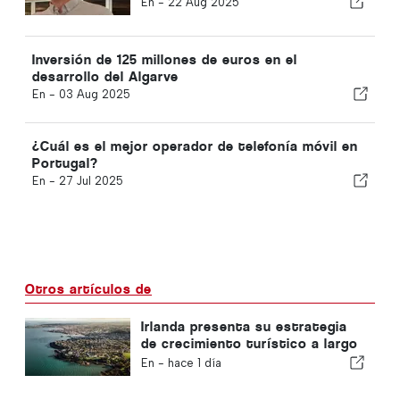
En -
22 Aug 2025
Inversión de 125 millones de euros en el
desarrollo del Algarve
En -
03 Aug 2025
¿Cuál es el mejor operador de telefonía móvil en
Portugal?
En -
27 Jul 2025
Otros artículos de
Irlanda presenta su estrategia
de crecimiento turístico a largo
plazo
En -
hace 1 día