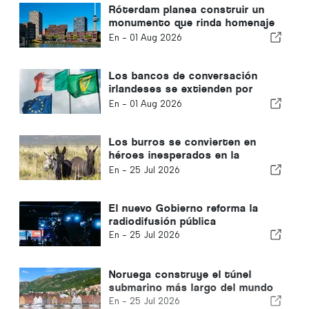
Róterdam planea construir un
monumento que rinda homenaje
a las soluciones sostenibles
En -
01 Aug 2026
Los bancos de conversación
irlandeses se extienden por
todo el país
En -
01 Aug 2026
Los burros se convierten en
héroes inesperados en la
prevención de incendios
En -
25 Jul 2026
forestales
El nuevo Gobierno reforma la
radiodifusión pública
En -
25 Jul 2026
Noruega construye el túnel
submarino más largo del mundo
En -
25 Jul 2026