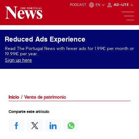
PODCAST
EN
AD-LITE
Reduced Ads Experience
Read The Portugal News with fewer ads for 1.99€ per month or
19.99€ per year.
Sign up here
Inicio
Venta de patrimonio
Comparte este artículo: