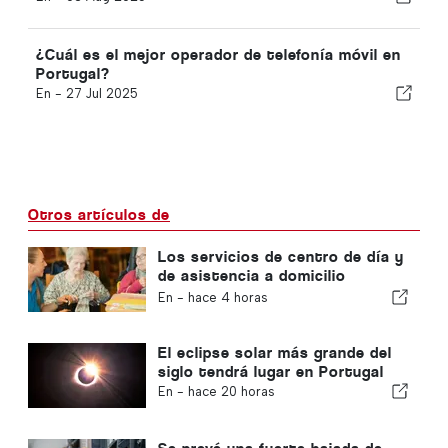
¿Cuál es el mejor operador de telefonía móvil en
Portugal?
En -
27 Jul 2025
Otros artículos de
Los servicios de centro de día y
de asistencia a domicilio
volverán al municipio de Portugal
En -
hace 4 horas
El eclipse solar más grande del
siglo tendrá lugar en Portugal
En -
hace 20 horas