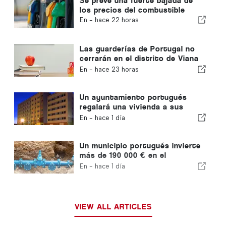
Se prevé una fuerte bajada de
los precios del combustible
En -
hace 22 horas
Las guarderías de Portugal no
cerrarán en el distrito de Viana
do Castelo
En -
hace 23 horas
Un ayuntamiento portugués
regalará una vivienda a sus
ciudadanos
En -
hace 1 día
Un municipio portugués invierte
más de 190 000 € en el
suministro de agua
En -
hace 1 día
VIEW ALL ARTICLES