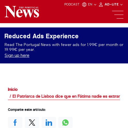
PODCAST
EN
AD-LITE
Reduced Ads Experience
Read The Portugal News with fewer ads for 1.99€ per month or
19.99€ per year.
Sign up here
Inicio
El Patriarca de Lisboa dice que en Fátima nadie es extranjero
Comparte este artículo: