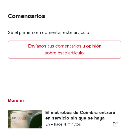
Comentarios
Sé el primero en comentar este artículo
Envíanos tus comentarios u opinión
sobre este artículo.
More in
El metrobús de Coimbra entrará
en servicio sin que se haya
completado la nueva
En -
hace 4 minutos
funcionalidad