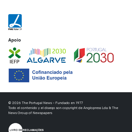
Apoio
© 2026 The Portugal News - Fundado en 1977
Todo el contenido y el diseqo son copyright de Anglopress Lda & The
News Group of Newspapers