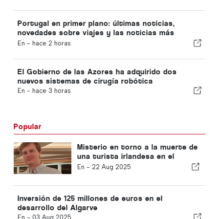
Portugal en primer plano: últimas noticias,
novedades sobre viajes y las noticias más
destacadas que acaparan los titulares
En -
hace 2 horas
El Gobierno de las Azores ha adquirido dos
nuevos sistemas de cirugía robótica
En -
hace 3 horas
Popular
Misterio en torno a la muerte de
una turista irlandesa en el
Algarve
En -
22 Aug 2025
Inversión de 125 millones de euros en el
desarrollo del Algarve
En -
03 Aug 2025