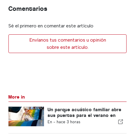
Comentarios
Sé el primero en comentar este artículo
Envíanos tus comentarios u opinión
sobre este artículo.
More in
Un parque acuático familiar abre
sus puertas para el verano en
Portugal con entradas a 2 €
En -
hace 3 horas