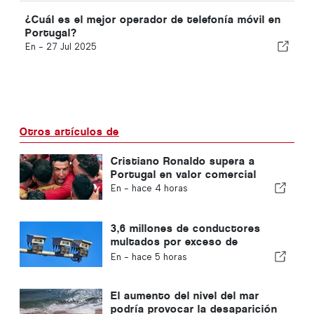
¿Cuál es el mejor operador de telefonía móvil en
Portugal?
En -
27 Jul 2025
Otros artículos de
Cristiano Ronaldo supera a
Portugal en valor comercial
En -
hace 4 horas
3,6 millones de conductores
multados por exceso de
velocidad en Portugal en 10 años
En -
hace 5 horas
El aumento del nivel del mar
podría provocar la desaparición