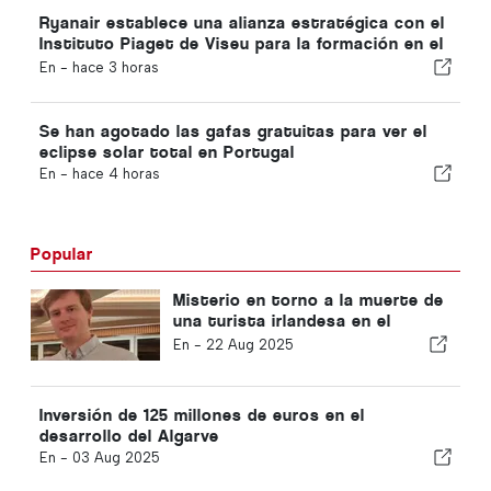
Ryanair establece una alianza estratégica con el
Instituto Piaget de Viseu para la formación en el
sector de la aviación en Portugal
En -
hace 3 horas
Se han agotado las gafas gratuitas para ver el
eclipse solar total en Portugal
En -
hace 4 horas
Popular
Misterio en torno a la muerte de
una turista irlandesa en el
Algarve
En -
22 Aug 2025
Inversión de 125 millones de euros en el
desarrollo del Algarve
En -
03 Aug 2025