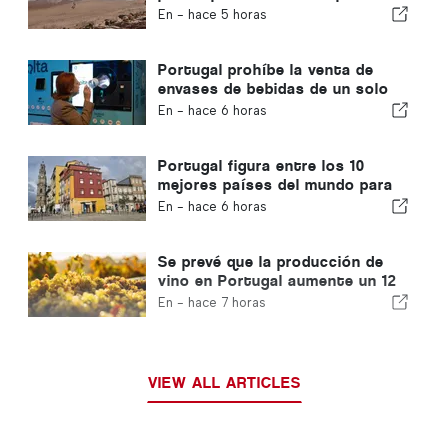
del 40 % de las playas de
En -
hace 5 horas
Portugal
Portugal prohíbe la venta de
envases de bebidas de un solo
uso que no lleven el sello
En -
hace 6 horas
«Volta»
Portugal figura entre los 10
mejores países del mundo para
los expatriados
En -
hace 6 horas
Se prevé que la producción de
vino en Portugal aumente un 12
% en esta vendimia
En -
hace 7 horas
VIEW ALL ARTICLES