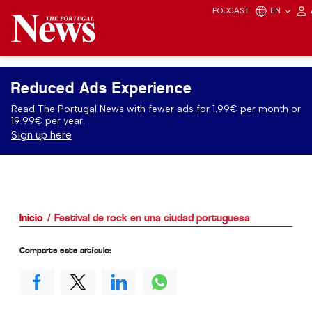
PODCAST
EN
Reduced Ads Experience
Read The Portugal News with fewer ads for 1.99€ per month or
19.99€ per year.
Sign up here
Inicio
Festival de rock en una ciudad portuguesa
Comparte este artículo: