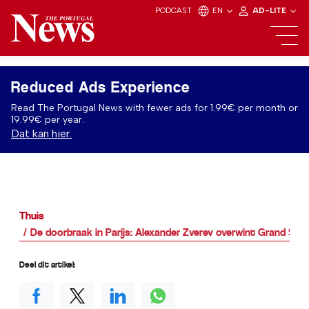
PODCAST
EN
AD-LITE
Reduced Ads Experience
Read The Portugal News with fewer ads for 1.99€ per month or
19.99€ per year.
Dat kan hier.
Thuis
De doorbraak in Parijs: Alexander Zverev overwint Grand Sl
Deel dit artikel: