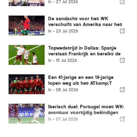
nieuwe seizoen?
In -
27 Jul 2026
De aandacht voor het WK
verschuift van Amerika naar het
Iberisch Schiereiland
In -
23 Jul 2026
Topwedstrijd in Dallas: Spanje
verslaat Frankrijk en bereikt de
WK-finale
In -
15 Jul 2026
Een 41-jarige en een 18-jarige
lopen weg uit het AT&amp;T
Stadium in Dallas
In -
08 Jul 2026
Iberisch duel: Portugal moet WK-
avontuur voortijdig beëindigen
door nederlaag tegen Spanje
In -
07 Jul 2026