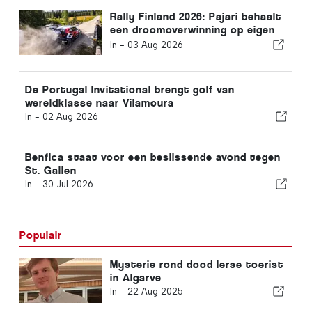
Rally Finland 2026: Pajari behaalt
een droomoverwinning op eigen
bodem
In -
03 Aug 2026
De Portugal Invitational brengt golf van
wereldklasse naar Vilamoura
In -
02 Aug 2026
Benfica staat voor een beslissende avond tegen
St. Gallen
In -
30 Jul 2026
Populair
Mysterie rond dood Ierse toerist
in Algarve
In -
22 Aug 2025