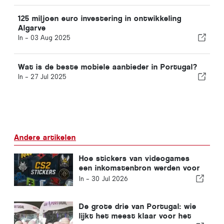
125 miljoen euro investering in ontwikkeling
Algarve
In -
03 Aug 2025
Wat is de beste mobiele aanbieder in Portugal?
In -
27 Jul 2025
Andere artikelen
Hoe stickers van videogames
een inkomstenbron werden voor
esports-teams
In -
30 Jul 2026
De grote drie van Portugal: wie
lijkt het meest klaar voor het