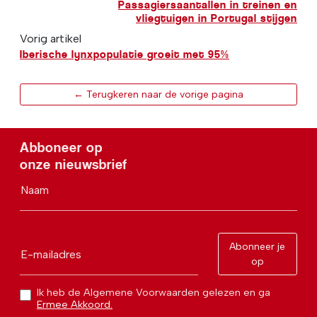
Passagiersaantallen in treinen en
vliegtuigen in Portugal stijgen
Vorig artikel
Iberische lynxpopulatie groeit met 95%
← Terugkeren naar de vorige pagina
Abboneer op
onze nieuwsbrief
Naam
Abonneer je
E-mailadres
op
Ik heb de Algemene Voorwaarden gelezen en ga
Ermee Akkoord.