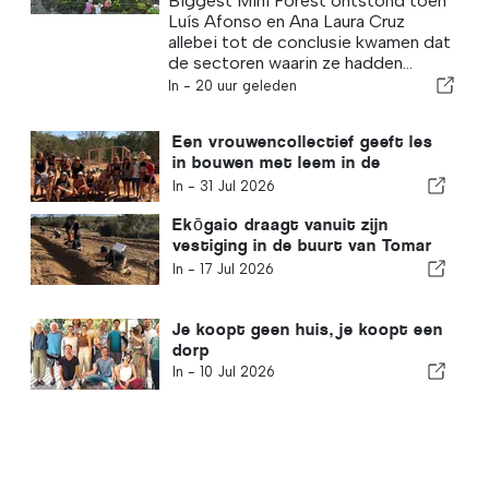
Biggest Mini Forest ontstond toen
Luís Afonso en Ana Laura Cruz
allebei tot de conclusie kwamen dat
de sectoren waarin ze hadden...
In -
20 uur geleden
Een vrouwencollectief geeft les
in bouwen met leem in de
Alentejo
In -
31 Jul 2026
Ekōgaio draagt vanuit zijn
vestiging in de buurt van Tomar
bij aan het herstel van het
In -
17 Jul 2026
Portugese landschap
Je koopt geen huis, je koopt een
dorp
In -
10 Jul 2026