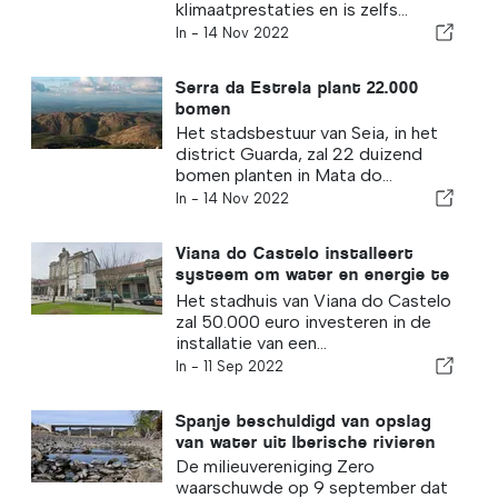
klimaatprestaties en is zelfs...
In -
14 Nov 2022
Serra da Estrela plant 22.000
bomen
Het stadsbestuur van Seia, in het
district Guarda, zal 22 duizend
bomen planten in Mata do...
In -
14 Nov 2022
Viana do Castelo installeert
systeem om water en energie te
besparen
Het stadhuis van Viana do Castelo
zal 50.000 euro investeren in de
installatie van een...
In -
11 Sep 2022
Spanje beschuldigd van opslag
van water uit Iberische rivieren
De milieuvereniging Zero
waarschuwde op 9 september dat