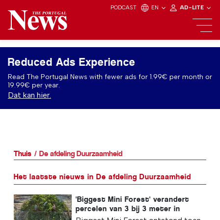
PODCAST
EN
AD-LITE
Reduced Ads Experience
Read The Portugal News with fewer ads for 1.99€ per month or
19.99€ per year.
Dat kan hier.
Thuis
De afdeling Duurzaamheid
Het laatste nieuws in De afdeling Duurzaamheid
'Biggest Mini Forest' verandert
percelen van 3 bij 3 meter in
voedselbossen