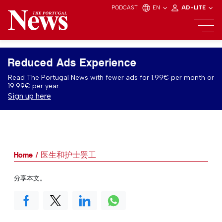
PODCAST
EN
AD-LITE
Reduced Ads Experience
Read The Portugal News with fewer ads for 1.99€ per month or
19.99€ per year.
Sign up here
Home
医生和护士罢工
分享本文。