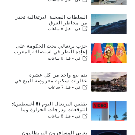
السلطات الصحية البرتغالية تحذر
من مخاطر الغرق
في -
قبل 6 ساعات
حزب برتغالي يحث الحكومة على
إعادة النظر في استضافة المغرب
لكأس العالم 2030 بسبب أزمة
في -
قبل 6 ساعات
سبتة
يتم بيع واحد من كل عشرة
عقارات سكنية معروضة للبيع في
البرتغال في أقل من أسبوع
في -
قبل 7 ساعات
طقس البرتغال اليوم (6 أغسطس):
التوقعات ودرجات الحرارة وما
يمكن توقعه
في -
قبل 8 ساعات
يعاني المسافرون البريطانيون