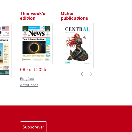
This week's
Other
edition
publications
08 Eost 2026
Previous
Next
Edições
Anteriores
Subscrever