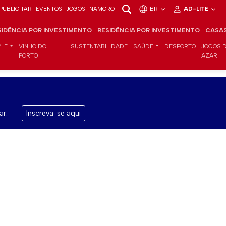
PUBLICITAR
EVENTOS
JOGOS
NAMORO
BR
AD-LITE
SIDÊNCIA POR INVESTIMENTO
RESIDÊNCIA POR INVESTIMENTO
CASA
YLE
VINHO DO
SUSTENTABILIDADE
SAÚDE
DESPORTO
JOGOS 
PORTO
AZAR
ar.
Inscreva-se aqui