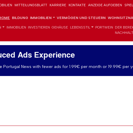
OBILIEN
MITTEILUNGSBLATT
KARRIERE
KONTAKTE
ANZEIGE AUFGEBEN
SPIE
HOME
BILDUNG
IMMOBILIEN
VERMÖGEN UND STEUERN
WOHNSITZNA
N
IMMOBILIEN
INVESTIEREN
GEHÄUSE
LEBENSSTIL
PORTWEIN
DER BERE
NACHHALT
uced Ads Experience
 Portugal News with fewer ads for 1.99€ per month or 19.99€ per y