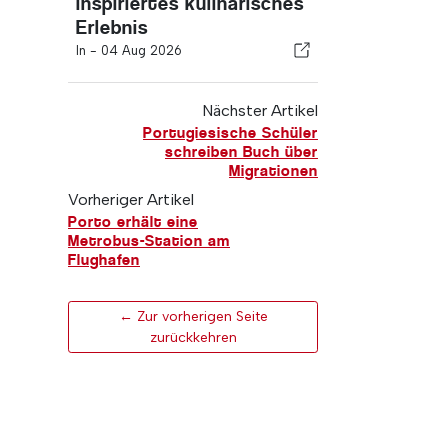
inspiriertes kulinarisches
Erlebnis
In -
04 Aug 2026
Nächster Artikel
Portugiesische Schüler
schreiben Buch über
Migrationen
Vorheriger Artikel
Porto erhält eine
Metrobus-Station am
Flughafen
← Zur vorherigen Seite
zurückkehren