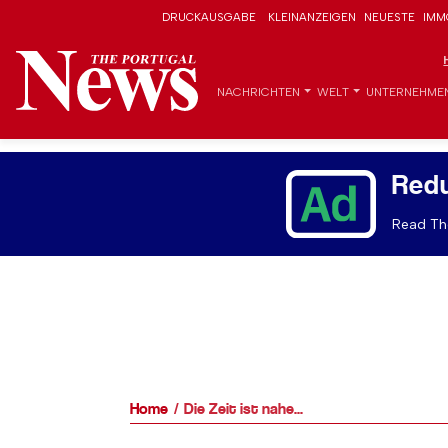
DRUCKAUSGABE
KLEINANZEIGEN
NEUESTE
IMM
NACHRICHTEN
WELT
UNTERNEHME
Red
Read The
Home
Die Zeit ist nahe...