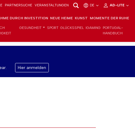
LE
PARTNERSUCHE
VERANSTALTUNGEN
DE
AD-LITE
HME DURCH INVESTITION
NEUE HEIME
KUNST
MOMENTE DER RUHE
ICH
GESUNDHEIT
SPORT
GLÜCKSSPIEL
IGAMING
PORTUGAL-
IGKEIT
HANDBUCH
ear.
Hier anmelden