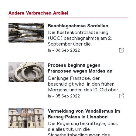
Andere Verbrechen Artikel
Beschlagnahmte Sardellen
Die Küstenkontrollabteilung
(UCC) beschlagnahmte am 2.
September über die...
In -
06 Sep 2022
Prozess beginnt gegen
Franzosen wegen Mordes an
Student in Porto
Der junge Franzose, der
beschuldigt wird, in den frühen
Morgenstunden des 10. Oktober...
In -
05 Sep 2022
Vermeidung von Vandalismus im
Burnay-Palast in Lissabon
Die Regierung bekräftigte, dass
sie alles tut, um die
Sicherheitsbedingungen des...