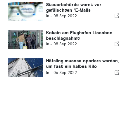
Steuerbehörde warnt vor
gefälschten "E-Mails
In -
08 Sep 2022
Kokain am Flughafen Lissabon
beschlagnahmt
In -
08 Sep 2022
Häftling musste operiert werden,
um fast ein halbes Kilo
Haschisch zu entfernen
In -
06 Sep 2022