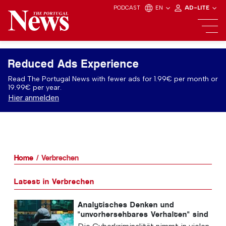
PODCAST
EN
AD-LITE
Reduced Ads Experience
Read The Portugal News with fewer ads for 1.99€ per month or
19.99€ per year.
Hier anmelden
Home
Verbrechen
Latest in Verbrechen
Analytisches Denken und
"unvorhersehbares Verhalten" sind
der Schlüssel zur Vermeidung von