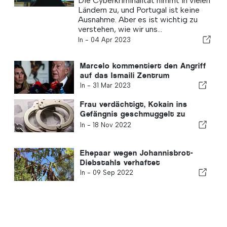
Die Cyberkriminalität nimmt in vielen
Internetkriminalität
Ländern zu, und Portugal ist keine
Ausnahme. Aber es ist wichtig zu
verstehen, wie wir uns...
In -
04 Apr 2023
Marcelo kommentiert den Angriff
auf das Ismaili Zentrum
In -
31 Mar 2023
Frau verdächtigt, Kokain ins
Gefängnis geschmuggelt zu
haben
In -
18 Nov 2022
Ehepaar wegen Johannisbrot-
Diebstahls verhaftet
In -
09 Sep 2022