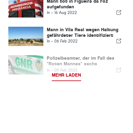
Mann tot in Figueira da Foz
aufgefunden
In -
16 Aug 2022
Mann in Vila Real wegen Haltung
gefährdeter Tiere identifiziert
In -
06 Feb 2022
Polizeibeamter, der im Fall des
"Roten Mannes" sechs
Straftaten begangen haben soll
In -
05 Feb 2022
MEHR LADEN