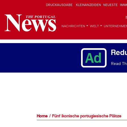
DRUCKAUSGABE
KLEINANZEIGEN
NEUESTE
IMM
NACHRICHTEN
WELT
UNTERNEHME
Red
Read The
Home
Fünf ikonische portugiesische Plätze