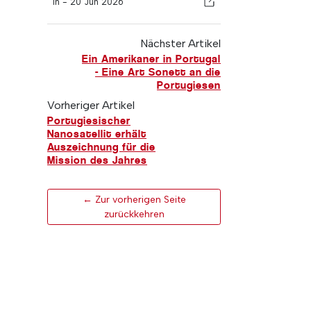
In -
20 Jun 2026
Nächster Artikel
Ein Amerikaner in Portugal
- Eine Art Sonett an die
Portugiesen
Vorheriger Artikel
Portugiesischer
Nanosatellit erhält
Auszeichnung für die
Mission des Jahres
← Zur vorherigen Seite
zurückkehren