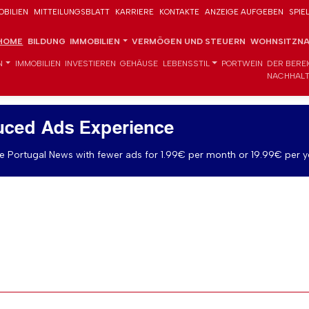
OBILIEN
MITTEILUNGSBLATT
KARRIERE
KONTAKTE
ANZEIGE AUFGEBEN
SPIE
HOME
BILDUNG
IMMOBILIEN
VERMÖGEN UND STEUERN
WOHNSITZNA
N
IMMOBILIEN
INVESTIEREN
GEHÄUSE
LEBENSSTIL
PORTWEIN
DER BERE
NACHHALT
uced Ads Experience
 Portugal News with fewer ads for 1.99€ per month or 19.99€ per y