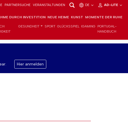
LE
PARTNERSUCHE
VERANSTALTUNGEN
DE
AD-LITE
HME DURCH INVESTITION
NEUE HEIME
KUNST
MOMENTE DER RUHE
ICH
GESUNDHEIT
SPORT
GLÜCKSSPIEL
IGAMING
PORTUGAL-
IGKEIT
HANDBUCH
ear.
Hier anmelden