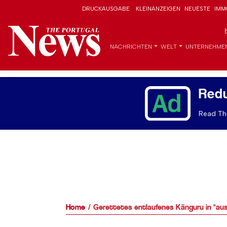
DRUCKAUSGABE
KLEINANZEIGEN
NEUESTE
IMM
NACHRICHTEN
WELT
UNTERNEHME
Red
Read The
Home
Gerettetes entlaufenes Känguru in "au