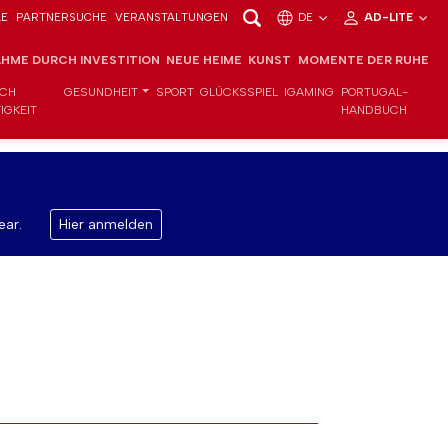
LE
PARTNERSUCHE
VERANSTALTUNGEN
DE
AD-LITE
HME DURCH INVESTITION
NEUE HEIME
KUNST
MOMENTE DER RUHE
ICH
GESUNDHEIT
SPORT
GLÜCKSSPIEL
IGAMING
PORTUGAL-
IGKEIT
HANDBUCH
ear.
Hier anmelden