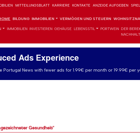
OBILIEN
MITTEILUNGSBLATT
KARRIERE
KONTAKTE
ANZEIGE AUFGEBEN
SPIE
HOME
BILDUNG
IMMOBILIEN
VERMÖGEN UND STEUERN
WOHNSITZNA
N
IMMOBILIEN
INVESTIEREN
GEHÄUSE
LEBENSSTIL
PORTWEIN
DER BERE
NACHHALT
uced Ads Experience
 Portugal News with fewer ads for 1.99€ per month or 19.99€ per y
sgezeichneter Gesundheit"