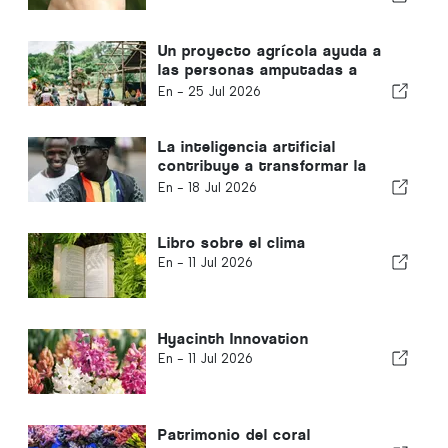
Un proyecto agrícola ayuda a
las personas amputadas a
rehacer sus vidas
En -
25 Jul 2026
La inteligencia artificial
contribuye a transformar la
industria musical de Sierra
En -
18 Jul 2026
Leona
Libro sobre el clima
En -
11 Jul 2026
Hyacinth Innovation
En -
11 Jul 2026
Patrimonio del coral