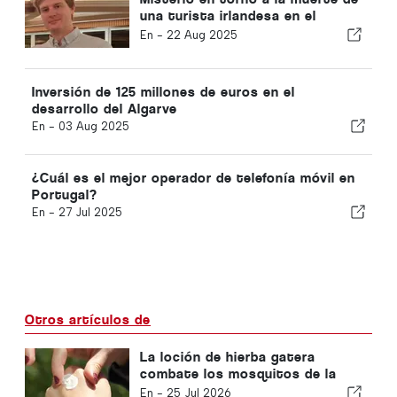
una turista irlandesa en el
Algarve
En -
22 Aug 2025
Inversión de 125 millones de euros en el
desarrollo del Algarve
En -
03 Aug 2025
¿Cuál es el mejor operador de telefonía móvil en
Portugal?
En -
27 Jul 2025
Otros artículos de
La loción de hierba gatera
combate los mosquitos de la
malaria
En -
25 Jul 2026