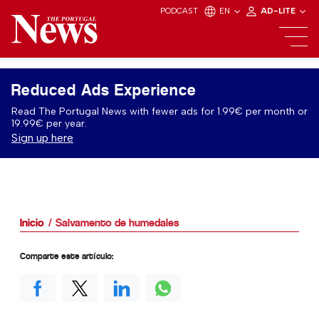
PODCAST
EN
AD-LITE
Reduced Ads Experience
Read The Portugal News with fewer ads for 1.99€ per month or
19.99€ per year.
Sign up here
Inicio
Salvamento de humedales
Comparte este artículo: