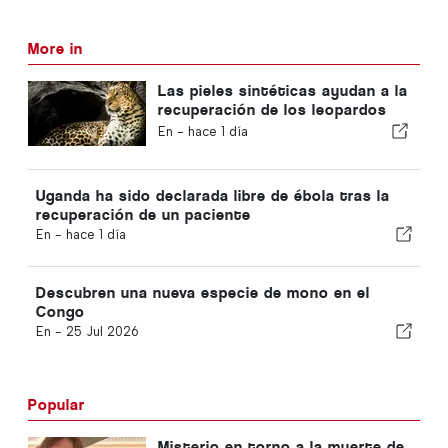
More in
Las pieles sintéticas ayudan a la
recuperación de los leopardos
de Zambia
En -
hace 1 día
Uganda ha sido declarada libre de ébola tras la
recuperación de un paciente
En -
hace 1 día
Descubren una nueva especie de mono en el
Congo
En -
25 Jul 2026
Popular
Misterio en torno a la muerte de